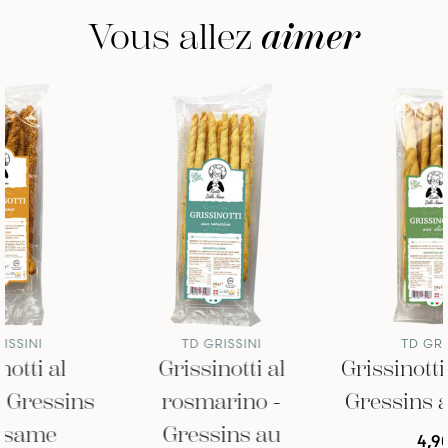
Vous allez
aimer
TD GRISSINI
TD GRISSINI
Grissinotti al
Grissinottialle oliv
ins
rosmarino -
Gressins aux oliv
Gressins au
4,90 €