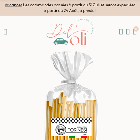
Vacances
Les commandes passées à partir du 31 Juillet seront expédiées
à partir du 24 Août, a presto !
0