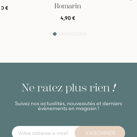
Romarin
4,90 €
Ne ratez plus rien
!
Suivez nos actualités, nouveautés et derniers
évènements en magasin !
S’ABONNER